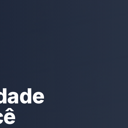
idade
cê