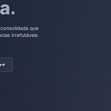
a.
 consolidada que
cias irrefutáveis
a